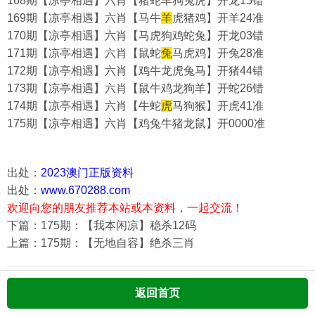
168期【凉亭相遇】六肖【
猪蛇羊
狗兔虎
】
开龙15错
169期【凉亭相遇】六肖【马牛
羊
虎猪鸡】
开羊24准
170期【凉亭相遇】六肖【马虎狗鸡蛇兔】
开龙03错
171期【凉亭相遇】六肖【鼠蛇
兔
马虎鸡】
开兔28准
172期【凉亭相遇】六肖【鸡牛龙虎兔马】
开猪44错
173期【凉亭相遇】六肖【鼠牛鸡龙狗羊】
开蛇26错
174期【凉亭相遇】六肖【牛蛇
虎
马狗猴】
开虎41准
175期【凉亭相遇】六肖【鸡兔牛猪龙鼠】
开0000准
出处：
2023澳门正版资料
出处：
www.670288.com
欢迎向您的朋友推荐本站或本资料，一起交流！
下篇：175期：【我本闲凉】稳杀12码
上篇：175期：【无地自容】绝杀三肖
返回首页