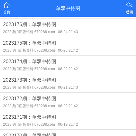
单双中特图
首页
返回
2023176期：单双中特图
2023澳门正版资料 670288.com
06-24 21:43
2023175期：单双中特图
2023澳门正版资料 670288.com
06-23 21:42
2023174期：单双中特图
2023澳门正版资料 670288.com
06-22 21:42
2023173期：单双中特图
2023澳门正版资料 670288.com
06-21 21:43
2023172期：单双中特图
2023澳门正版资料 670288.com
06-20 21:42
2023171期：单双中特图
2023澳门正版资料 670288.com
06-19 21:42
2023170期：单双中特图