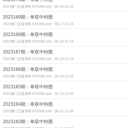
2023澳门正版资料 670288.com
06-18 21:43
2023169期：单双中特图
2023澳门正版资料 670288.com
06-17 21:43
2023168期：单双中特图
2023澳门正版资料 670288.com
06-16 21:43
2023167期：单双中特图
2023澳门正版资料 670288.com
06-15 21:43
2023166期：单双中特图
2023澳门正版资料 670288.com
06-14 21:43
2023165期：单双中特图
2023澳门正版资料 670288.com
06-13 21:45
2023164期：单双中特图
2023澳门正版资料 670288.com
06-12 21:48
2023163期：单双中特图