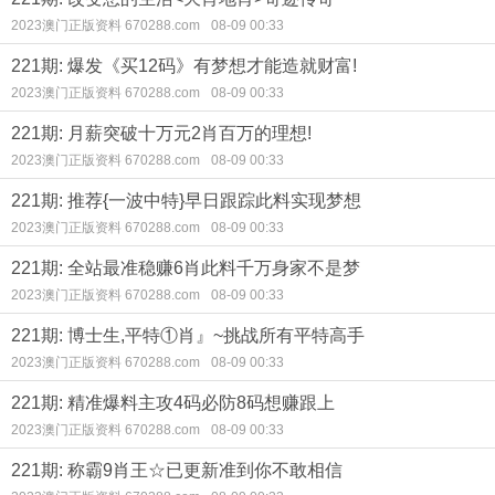
2023澳门正版资料 670288.com
08-09 00:33
221期: 爆发《买12码》有梦想才能造就财富!
2023澳门正版资料 670288.com
08-09 00:33
221期: 月薪突破十万元2肖百万的理想!
2023澳门正版资料 670288.com
08-09 00:33
221期: 推荐{一波中特}早日跟踪此料实现梦想
2023澳门正版资料 670288.com
08-09 00:33
221期: 全站最准稳赚6肖此料千万身家不是梦
2023澳门正版资料 670288.com
08-09 00:33
221期: 博士生,平特①肖』~挑战所有平特高手
2023澳门正版资料 670288.com
08-09 00:33
221期: 精准爆料主攻4码必防8码想赚跟上
2023澳门正版资料 670288.com
08-09 00:33
221期: 称霸9肖王☆已更新准到你不敢相信