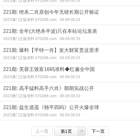
2023澳门正版资料 670288.com
08-09 00:33
221期: 绝杀二肖原创今年无错长期公开验证
2023澳门正版资料 670288.com
08-09 00:33
221期: 全年(大绝杀半波)只在本站论坛发表
2023澳门正版资料 670288.com
08-09 00:33
221期: 爆料【平特一肖】发大财富贵这里求
2023澳门正版资料 670288.com
08-09 00:33
221期: 芙蓉王致富16码准料◆红遍全中国
2023澳门正版资料 670288.com
08-09 00:33
221期: 高手猛料高手六肖》期期实战公开
2023澳门正版资料 670288.com
08-09 00:33
221期: 益生逍遥《独平四码》公开火爆全球
2023澳门正版资料 670288.com
08-09 00:33
上一页
第1页
下一页