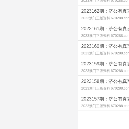
2023澳门正版资料 670288.co
2023162期：济公有真
2023澳门正版资料 670288.co
2023161期：济公有真
2023澳门正版资料 670288.co
2023160期：济公有真
2023澳门正版资料 670288.co
2023159期：济公有真
2023澳门正版资料 670288.co
2023158期：济公有真
2023澳门正版资料 670288.co
2023157期：济公有真
2023澳门正版资料 670288.co