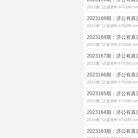
2023澳门正版资料 670288.co
2023169期：济公有真
2023澳门正版资料 670288.co
2023168期：济公有真
2023澳门正版资料 670288.co
2023167期：济公有真
2023澳门正版资料 670288.co
2023166期：济公有真
2023澳门正版资料 670288.co
2023165期：济公有真
2023澳门正版资料 670288.co
2023164期：济公有真
2023澳门正版资料 670288.co
2023163期：济公有真