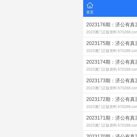
首页
2023176期：济公有真
2023澳门正版资料 670288.co
2023175期：济公有真
2023澳门正版资料 670288.co
2023174期：济公有真
2023澳门正版资料 670288.co
2023173期：济公有真
2023澳门正版资料 670288.co
2023172期：济公有真
2023澳门正版资料 670288.co
2023171期：济公有真
2023澳门正版资料 670288.co
2023170期：济公有真