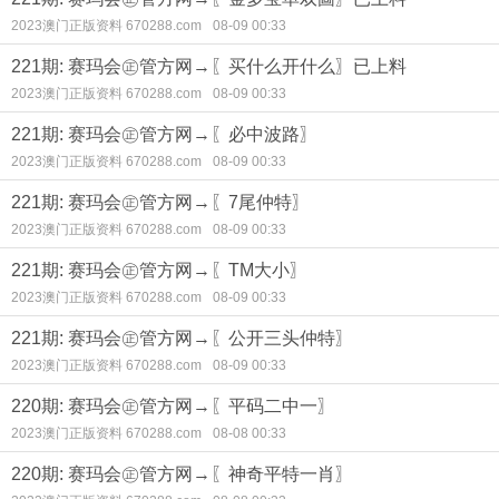
2023澳门正版资料 670288.com
08-09 00:33
221期: 赛玛会㊣管方网→〖买什么开什么〗已上料
2023澳门正版资料 670288.com
08-09 00:33
221期: 赛玛会㊣管方网→〖必中波路〗
2023澳门正版资料 670288.com
08-09 00:33
221期: 赛玛会㊣管方网→〖7尾仲特〗
2023澳门正版资料 670288.com
08-09 00:33
221期: 赛玛会㊣管方网→〖TM大小〗
2023澳门正版资料 670288.com
08-09 00:33
221期: 赛玛会㊣管方网→〖公开三头仲特〗
2023澳门正版资料 670288.com
08-09 00:33
220期: 赛玛会㊣管方网→〖平码二中一〗
2023澳门正版资料 670288.com
08-08 00:33
220期: 赛玛会㊣管方网→〖神奇平特一肖〗