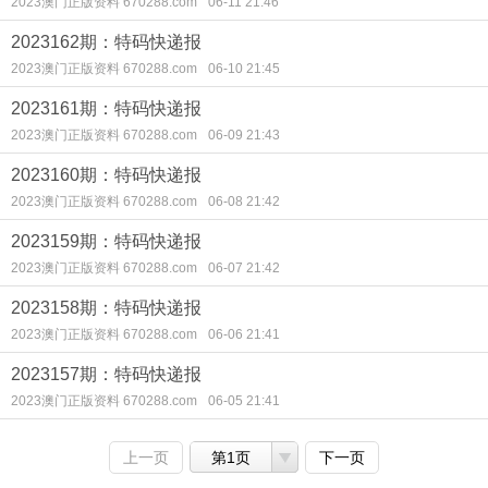
2023澳门正版资料 670288.com
06-11 21:46
2023162期：特码快递报
2023澳门正版资料 670288.com
06-10 21:45
2023161期：特码快递报
2023澳门正版资料 670288.com
06-09 21:43
2023160期：特码快递报
2023澳门正版资料 670288.com
06-08 21:42
2023159期：特码快递报
2023澳门正版资料 670288.com
06-07 21:42
2023158期：特码快递报
2023澳门正版资料 670288.com
06-06 21:41
2023157期：特码快递报
2023澳门正版资料 670288.com
06-05 21:41
上一页
第1页
下一页