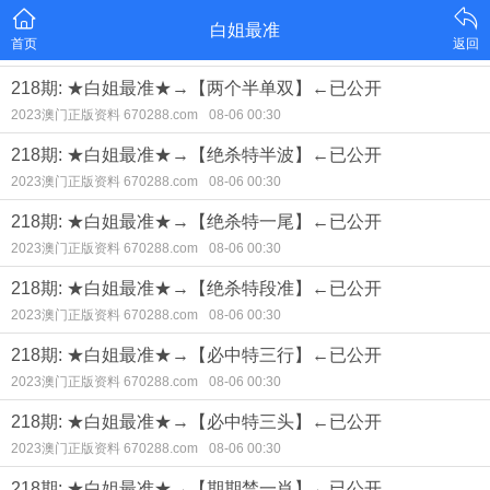
白姐最准
首页
返回
218期: ★白姐最准★→【两个半单双】←已公开
2023澳门正版资料 670288.com
08-06 00:30
218期: ★白姐最准★→【绝杀特半波】←已公开
2023澳门正版资料 670288.com
08-06 00:30
218期: ★白姐最准★→【绝杀特一尾】←已公开
2023澳门正版资料 670288.com
08-06 00:30
218期: ★白姐最准★→【绝杀特段准】←已公开
2023澳门正版资料 670288.com
08-06 00:30
218期: ★白姐最准★→【必中特三行】←已公开
2023澳门正版资料 670288.com
08-06 00:30
218期: ★白姐最准★→【必中特三头】←已公开
2023澳门正版资料 670288.com
08-06 00:30
218期: ★白姐最准★→【期期禁一肖】←已公开