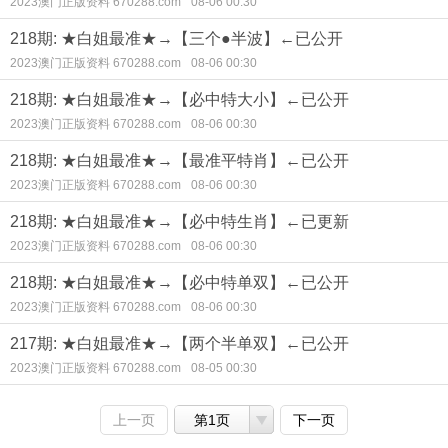
2023澳门正版资料 670288.com
08-06 00:30
218期: ★白姐最准★→【三个●半波】←已公开
2023澳门正版资料 670288.com
08-06 00:30
218期: ★白姐最准★→【必中特大小】←已公开
2023澳门正版资料 670288.com
08-06 00:30
218期: ★白姐最准★→【最准平特肖】←已公开
2023澳门正版资料 670288.com
08-06 00:30
218期: ★白姐最准★→【必中特生肖】←已更新
2023澳门正版资料 670288.com
08-06 00:30
218期: ★白姐最准★→【必中特单双】←已公开
2023澳门正版资料 670288.com
08-06 00:30
217期: ★白姐最准★→【两个半单双】←已公开
2023澳门正版资料 670288.com
08-05 00:30
上一页
第1页
下一页