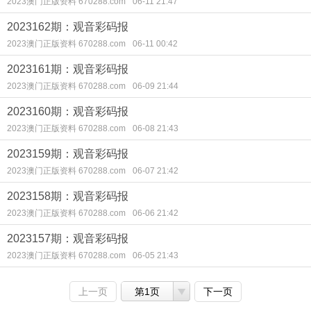
2023澳门正版资料 670288.com
06-11 21:47
2023162期：观音彩码报
2023澳门正版资料 670288.com
06-11 00:42
2023161期：观音彩码报
2023澳门正版资料 670288.com
06-09 21:44
2023160期：观音彩码报
2023澳门正版资料 670288.com
06-08 21:43
2023159期：观音彩码报
2023澳门正版资料 670288.com
06-07 21:42
2023158期：观音彩码报
2023澳门正版资料 670288.com
06-06 21:42
2023157期：观音彩码报
2023澳门正版资料 670288.com
06-05 21:43
上一页
第1页
下一页