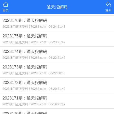
通天报解码
首页
返回
2023176期：通天报解码
2023澳门正版资料 670288.com
06-24 21:43
2023175期：通天报解码
2023澳门正版资料 670288.com
06-23 21:42
2023174期：通天报解码
2023澳门正版资料 670288.com
06-22 21:42
2023173期：通天报解码
2023澳门正版资料 670288.com
06-22 00:38
2023172期：通天报解码
2023澳门正版资料 670288.com
06-20 21:42
2023171期：通天报解码
2023澳门正版资料 670288.com
06-19 21:42
2023170期：通天报解码